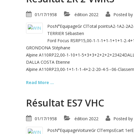
01/17/1958
édition 2022
Posted by
PosN°EquipageGr ClTotal pointsA2-1A2-2A
TERRIER Sébastien
Ford Focus RSRP15,00-1-1-1+1-1+1+1-2-4+
GRONDONA Stéphane
Alpine A110RP22,00-1-10+1-5+3+3+2+2+2+23424DALL
DALLA COSTA Etienne
Alpine A110RP23,00-1+1-1-1-4+2-2-20-4-5
06-Classem
Read More ...
Résultat ES7 VHC
01/17/1958
édition 2022
Posted by
PosN°EquipageVoitureGr ClTempsEcart 1erE