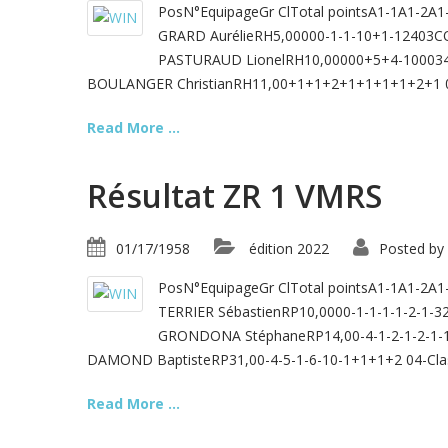
PosN°EquipageGr ClTotal pointsA1-1A1-2A
GRARD AurélieRH5,00000-1-1-10+1-12403
PASTURAUD LionelRH10,00000+5+4-100034
BOULANGER ChristianRH11,00+1+1+2+1+1+1+1+2+1 04
Read More ...
Résultat ZR 1 VMRS
01/17/1958
édition 2022
Posted by
PosN°EquipageGr ClTotal pointsA1-1A1-2A
TERRIER SébastienRP10,0000-1-1-1-1-2-1-
GRONDONA StéphaneRP14,00-4-1-2-1-2-1-
DAMOND BaptisteRP31,00-4-5-1-6-10-1+1+1+2 04-Cla
Read More ...