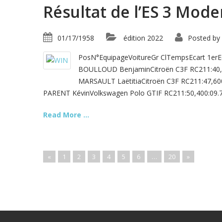
Résultat de l’ES 3 Mod
01/17/1958
édition 2022
Posted by
PosN°EquipageVoitureGr ClTempsEcart 1er
BOULLOUD BenjaminCitroën C3F RC211:4
MARSAULT LaëtitiaCitroën C3F RC211:47,6
PARENT KévinVolkswagen Polo GTIF RC211:50,400:09.
Read More ...
«
1
2
3
4
5
6
…
20
»