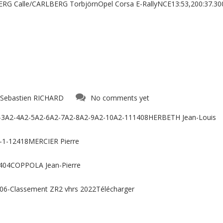
ERG Calle/CARLBERG TorbjörnOpel Corsa E-RallyNCE13:53,200:37.30
Sebastien RICHARD
No comments yet
2-3A2-4A2-5A2-6A2-7A2-8A2-9A2-10A2-111408HERBETH Jean-Louis
2-1-12418MERCIER Pierre
3404COPPOLA Jean-Pierre
06-Classement ZR2 vhrs 2022Télécharger