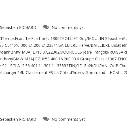
Sebastien RICHARD
No comments yet
 ClTempsEcart 1erEcart préc.1306TROLLIET Guy/MOULIN Sébastie
/5 C511:46,300:21.200:21.23311BAILLIERE Hervé/BAILLIERE Elisabet
I YoannBMW M3AJ E710:37,22302MOURGUES Jean-François/ROISSAR
nthonyBMW M3AJ E710:53,400:16.200:03.6 Groupe Classic1307JENOT
e 911 SCLA12:36,401:11.301:11.33332TINJOD Gaël/DUPANLOUP Christ
écharger 14b-Classement ES La Côte d’Arbroz-Sommand – HC vhc 2
Sebastien RICHARD
No comments yet