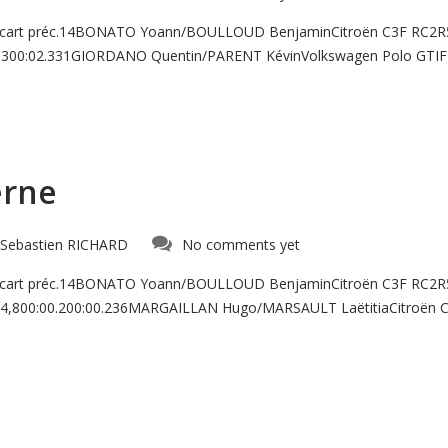
rEcart préc.14BONATO Yoann/BOULLOUD BenjaminCitroën C3F RC
:02.300:02.331GIORDANO Quentin/PARENT KévinVolkswagen Polo GTIF 
erne
Sebastien RICHARD
No comments yet
rEcart préc.14BONATO Yoann/BOULLOUD BenjaminCitroën C3F RC2
34,800:00.200:00.236MARGAILLAN Hugo/MARSAULT LaëtitiaCitroën C3