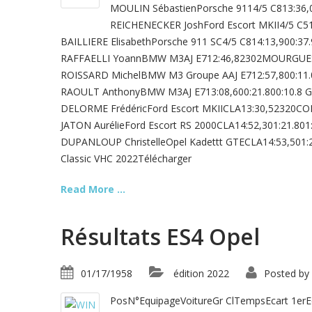
MOULIN SébastienPorsche 9114/5 C813:36
REICHENECKER JoshFord Escort MKII4/5 C51
BAILLIERE ElisabethPorsche 911 SC4/5 C814:13,900:37
RAFFAELLI YoannBMW M3AJ E712:46,82302MOURGUES 
ROISSARD MichelBMW M3 Groupe AAJ E712:57,800:11.
RAOULT AnthonyBMW M3AJ E713:08,600:21.800:10.8 Gr
DELORME FrédéricFord Escort MKIICLA13:30,52320CO
JATON AurélieFord Escort RS 2000CLA14:52,301:21.80
DUPANLOUP ChristelleOpel Kadettt GTECLA14:53,501:2
Classic VHC 2022Télécharger
Read More ...
Résultats ES4 Opel
01/17/1958
édition 2022
Posted by
PosN°EquipageVoitureGr ClTempsEcart 1er