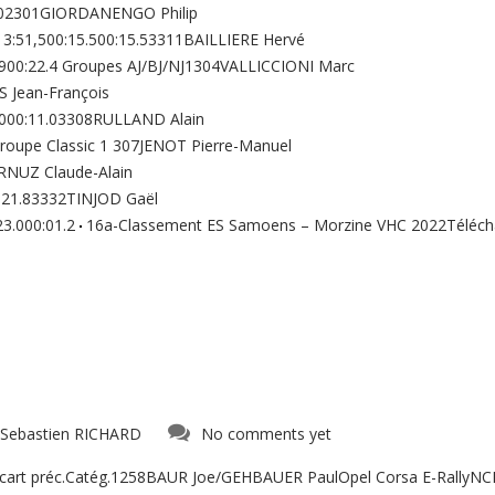
,02301GIORDANENGO Philip
3:51,500:15.500:15.53311BAILLIERE Hervé
.900:22.4 Groupes AJ/BJ/NJ1304VALLICCIONI Marc
Jean-François
000:11.03308RULLAND Alain
oupe Classic 1 307JENOT Pierre-Manuel
RNUZ Claude-Alain
1:21.83332TINJOD Gaël
3.000:01.2
16a-Classement ES Samoens – Morzine VHC 2022Télécha
Sebastien RICHARD
No comments yet
Ecart préc.Catég.1258BAUR Joe/GEHBAUER PaulOpel Corsa E-Rally