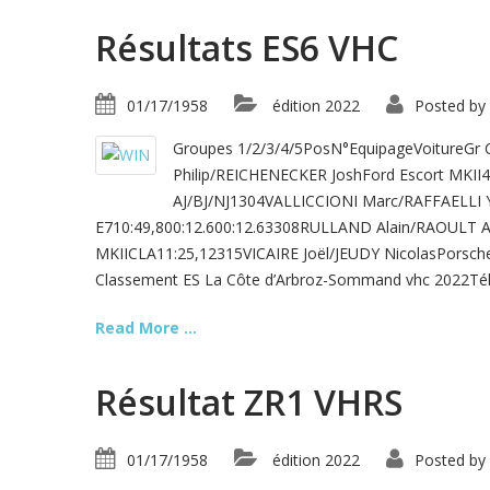
Résultats ES6 VHC
01/17/1958
édition 2022
Posted by
Groupes 1/2/3/4/5PosN°EquipageVoitureGr
Philip/REICHENECKER JoshFord Escort MKII4
AJ/BJ/NJ1304VALLICCIONI Marc/RAFFAELL
E710:49,800:12.600:12.63308RULLAND Alain/RAOULT A
MKIICLA11:25,12315VICAIRE Joël/JEUDY NicolasPorsch
Classement ES La Côte d’Arbroz-Sommand vhc 2022Tél
Read More ...
Résultat ZR1 VHRS
01/17/1958
édition 2022
Posted by