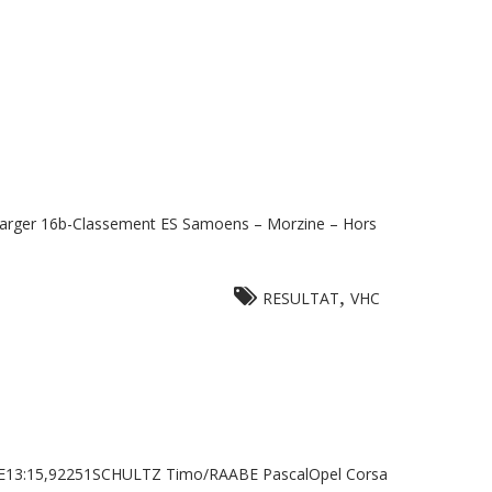
rger 16b-Classement ES Samoens – Morzine – Hors
,
RESULTAT
VHC
NCE13:15,92251SCHULTZ Timo/RAABE PascalOpel Corsa