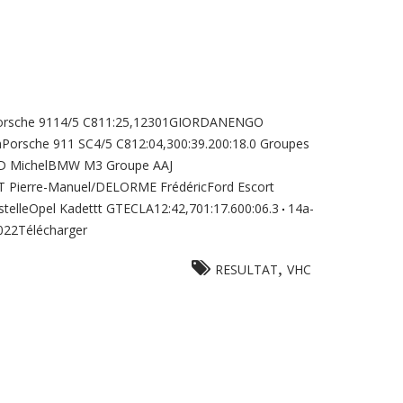
nPorsche 9114/5 C811:25,12301GIORDANENGO
hPorsche 911 SC4/5 C812:04,300:39.200:18.0 Groupes
D MichelBMW M3 Groupe AAJ
 Pierre-Manuel/DELORME FrédéricFord Escort
elleOpel Kadettt GTECLA12:42,701:17.600:06.3
14a-
022Télécharger
,
RESULTAT
VHC