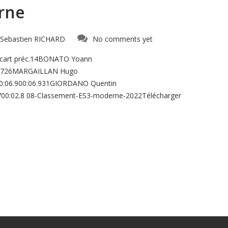
erne
Sebastien RICHARD
No comments yet
Ecart préc.14BONATO Yoann
0,726MARGAILLAN Hugo
00:06.900:06.931GIORDANO Quentin
700:02.8 08-Classement-ES3-moderne-2022Télécharger