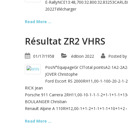
E-RallyNCE13:48,700:32.800:32.83253CARLB
2022Télécharger
Read More ...
Résultat ZR2 VHRS
01/17/1958
édition 2022
Posted by
PosN°EquipageGr ClTotal pointsA2-1A2-2A
JOVER Christophe
Ford Escort RS 2000RH11,00-1-100-20-2-1-
RICK Jean
Porsche 911 Carrera 2RH11,00-10-1-1-1-2+1-1+1-1+1
BOULANGER Christian
Renault Alpine A 110RH12,00-1+1-2+1-1+1-1+10+1+2
Read More ...