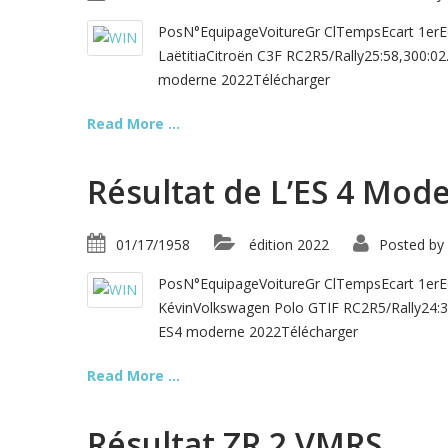
PosN°EquipageVoitureGr ClTempsEcart 1e
LaëtitiaCitroën C3F RC2R5/Rally25:58,300
moderne 2022Télécharger
Read More ...
Résultat de L’ES 4 Mod
01/17/1958
édition 2022
Posted by
PosN°EquipageVoitureGr ClTempsEcart 1e
KévinVolkswagen Polo GTIF RC2R5/Rally24:
ES4 moderne 2022Télécharger
Read More ...
Résultat ZR 2 VMRS