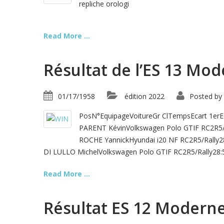
repliche orologi
Read More ...
Résultat de l’ES 13 Mo
01/17/1958
édition 2022
Posted by
PosN°EquipageVoitureGr ClTempsEcart 1er
PARENT KévinVolkswagen Polo GTIF RC2R5/
ROCHE YannickHyundai i20 NF RC2R5/Rally2
DI LULLO MichelVolkswagen Polo GTIF RC2R5/Rally28:5
Read More ...
Résultat ES 12 Modern