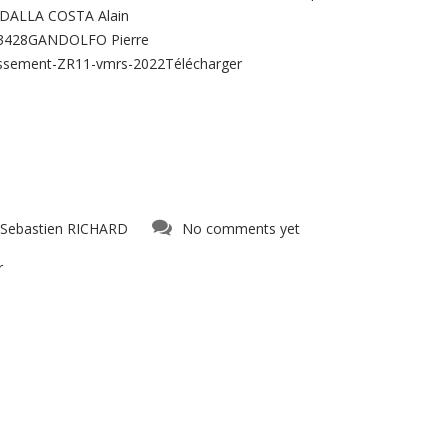
4DALLA COSTA Alain
43428GANDOLFO Pierre
ssement-ZR11-vmrs-2022Télécharger
Sebastien RICHARD
No comments yet
r