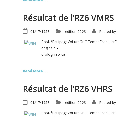
Résultat de l’RZ6 VMRS
01/17/1958
édition 2023
Posted by
PosN°EquipageVoitureGr ClTempsEcart 1erEcar
originale.
orologi replica
Read More ...
Résultat de l’RZ6 VHRS
01/17/1958
édition 2023
Posted by
PosN°EquipageVoitureGr ClTempsEcart 1erEcar