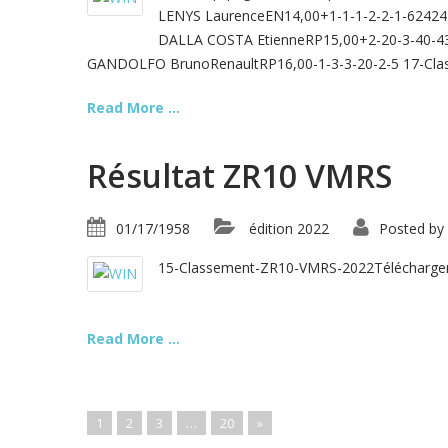
LENYS LaurenceEN14,00+1-1-1-2-2-1-6242
DALLA COSTA EtienneRP15,00+2-20-3-40-
GANDOLFO BrunoRenaultRP16,00-1-3-3-20-2-5 17-Cla
Read More ...
Résultat ZR10 VMRS
01/17/1958
édition 2022
Posted by
15-Classement-ZR10-VMRS-2022Télécharge
Read More ...
1
2
3
…
20
»