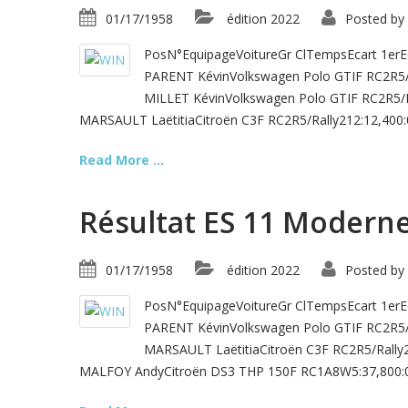
01/17/1958
édition 2022
Posted by
PosN°EquipageVoitureGr ClTempsEcart 1er
PARENT KévinVolkswagen Polo GTIF RC2R5
MILLET KévinVolkswagen Polo GTIF RC2R5/
MARSAULT LaëtitiaCitroën C3F RC2R5/Rally212:12,400:
Read More ...
Résultat ES 11 Modern
01/17/1958
édition 2022
Posted by
PosN°EquipageVoitureGr ClTempsEcart 1er
PARENT KévinVolkswagen Polo GTIF RC2R5
MARSAULT LaëtitiaCitroën C3F RC2R5/Rall
MALFOY AndyCitroën DS3 THP 150F RC1A8W5:37,800:0