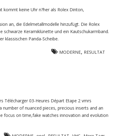
ht kommt keine Uhr n?her als Rolex Dinton,
sion an, die Edelmetallmodelle hinzufügt. Die Rolex
ne schwarze Keramiklünette und ein Kautschukarmband.
der klassischen Panda-Scheibe.
,
MODERNE
RESULTAT
rs Télécharger 03-Heures Départ Etape 2 vmrs
 a number of nuanced pieces, precious inserts and an
the focus on time,fake watches innovation and evolution
,
,
,
,
MODERNE
opel
RESULTAT
VHC
More Tags