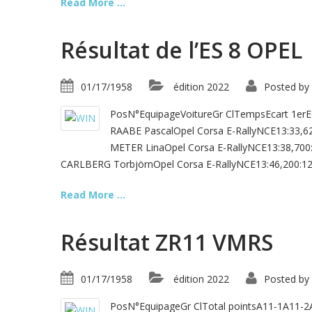
Read More ...
Résultat de l’ES 8 OPEL
01/17/1958
édition 2022
Posted by
PosN°EquipageVoitureGr ClTempsEcart 1er
RAABE PascalOpel Corsa E-RallyNCE13:33,
METER LinaOpel Corsa E-RallyNCE13:38,700
CARLBERG TorbjörnOpel Corsa E-RallyNCE13:46,200:12
Read More ...
Résultat ZR11 VMRS
01/17/1958
édition 2022
Posted by
PosN°EquipageGr ClTotal pointsA11-1A11-