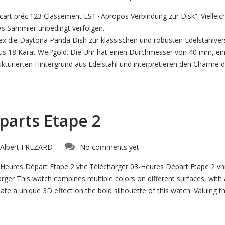
cart préc.123 Classement ES1
Apropos Verbindung zur Disk“: Vielleic
s Sammler unbedingt verfolgen.
lex die Daytona Panda Dish zur klassischen und robusten Edelstahlver
us 18 Karat Wei?gold. Die Uhr hat einen Durchmesser von 40 mm, ei
kturierten Hintergrund aus Edelstahl und interpretieren den Charme 
parts Etape 2
Albert FREZARD
No comments yet
eures Départ Etape 2 vhc Télécharger 03-Heures Départ Etape 2 vh
ger This watch combines multiple colors on different surfaces, with
te a unique 3D effect on the bold silhouette of this watch. Valuing 