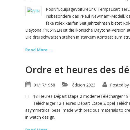
PosN°EquipageVoitureGr ClTempsEcart 1erE
insbesondere das ?Paul Newman“-Modell, da
fake rolex kaufen Seit Jahrzehnten bietet Ro
Daytona 116519LN ist die ikonische Daytona-Version a
Die drei schwarzen stehen in starkem Kontrast zum stru
Read More ...
Ordre et heures des dé
01/17/1958
édition 2023
Posted by
18-Heures Départ Etape 2 moderneTélécharger 18-H
Télécharger 12-Heures Départ Etape 2 opel Téléchar
asymmetrical bezel made with precious materials to crea
in watch design.
Read More ...