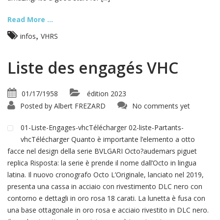
Read More ...
,
infos
VHRS
Liste des engagés VHC
01/17/1958
édition 2023
Posted by
Albert FREZARD
No comments yet
01-Liste-Engages-vhcTélécharger 02-liste-Partants-
vhcTélécharger Quanto è importante l’elemento a otto
facce nel design della serie BVLGARI Octo?audemars piguet
replica Risposta: la serie è prende il nome dall’Octo in lingua
latina. Il nuovo cronografo Octo L’Originale, lanciato nel 2019,
presenta una cassa in acciaio con rivestimento DLC nero con
contorno e dettagli in oro rosa 18 carati. La lunetta è fusa con
una base ottagonale in oro rosa e acciaio rivestito in DLC nero.