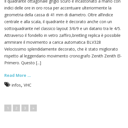
Il quadrante ottagonale grigio scuro è incastonato a mano con
indici delle ore in oro rosa per accentuare ulteriormente la
geometria della cassa di 41 mm di diametro. Oltre all’indice
centrale e alla scala, il quadrante è decorato anche con un
sottoquadrante nel classico layout 3/6/9 e un datario tra le 4/5.
Attraverso il fondello in vetro zaffiro,breitling replica è possibile
ammirare il movimento a carica automatica BLV328
Velocissimo splendidamente decorato, che è stato migliorato
rispetto al leggendario movimento cronografo Zenith Zenith El-
Primero. Questo [...]
Read More ...
,
infos
VHC
1
2
3
»