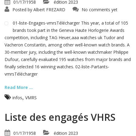
01/17/1958
édition 2023
Posted by
Albert FREZARD
No comments yet
01-liste-Engages-vmrsTélécharger This year, a total of 105
brands took part in the Geneva Haute Horlogerie Awards
competition, including TAG Heuer,aaa watches uk Tudor and
Vacheron Constantin, among other well-known watch brands. A
30-member jury, including the well-known watchmaker Philippe
Dufour, carefully evaluated 195 watches from major brands and
finally selected 16 winning watches. 02-liste-Partants-
vmrsTélécharger
Read More ...
,
infos
VMRS
Liste des engagés VHRS
01/17/1958
édition 2023