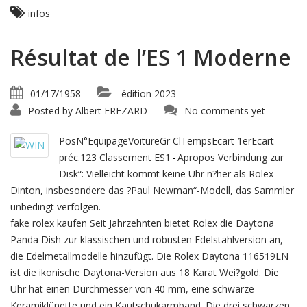
infos
Résultat de l’ES 1 Moderne
01/17/1958
édition 2023
Posted by
Albert FREZARD
No comments yet
PosN°EquipageVoitureGr ClTempsEcart 1erEcart
préc.123 Classement ES1
Apropos Verbindung zur
Disk“: Vielleicht kommt keine Uhr n?her als Rolex
Dinton, insbesondere das ?Paul Newman“-Modell, das Sammler
unbedingt verfolgen.
fake rolex kaufen Seit Jahrzehnten bietet Rolex die Daytona
Panda Dish zur klassischen und robusten Edelstahlversion an,
die Edelmetallmodelle hinzufügt. Die Rolex Daytona 116519LN
ist die ikonische Daytona-Version aus 18 Karat Wei?gold. Die
Uhr hat einen Durchmesser von 40 mm, eine schwarze
Keramiklünette und ein Kautschukarmband. Die drei schwarzen