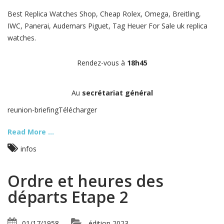
Best Replica Watches Shop, Cheap Rolex, Omega, Breitling,
IWC, Panerai, Audemars Piguet, Tag Heuer For Sale uk replica
watches.
Rendez-vous à
18h45
Au
secrétariat général
reunion-briefingTélécharger
Read More ...
infos
Ordre et heures des
départs Etape 2
01/17/1958
édition 2023