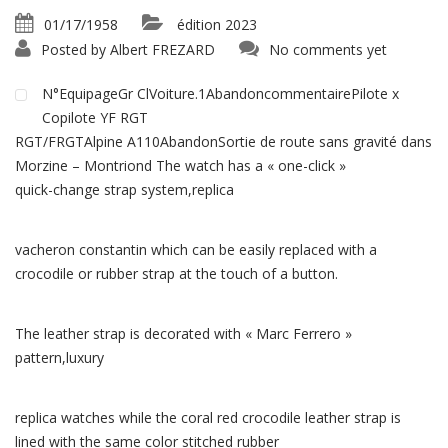
01/17/1958
édition 2023
Posted by
Albert FREZARD
No comments yet
N°EquipageGr ClVoiture.1AbandoncommentairePilote x
Copilote YF RGT
RGT/FRGTAlpine A110AbandonSortie de route sans gravité dans
Morzine – Montriond The watch has a « one-click »
quick-change strap system,replica
vacheron constantin which can be easily replaced with a
crocodile or rubber strap at the touch of a button.
The leather strap is decorated with « Marc Ferrero »
pattern,luxury
replica watches while the coral red crocodile leather strap is
lined with the same color stitched rubber