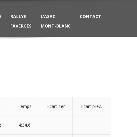
E
RALLYE
L’ASAC
CONTACT
FAVERGES
MONT-BLANC
Temps
Ecart 1er
Ecart préc.
2
4:34,6