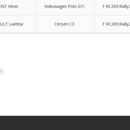
NT Kévin
Volkswagen Polo GTI
F RC2R5/Rally
T Laëtitia
Citroën C3
F RC2R5/Rally
0