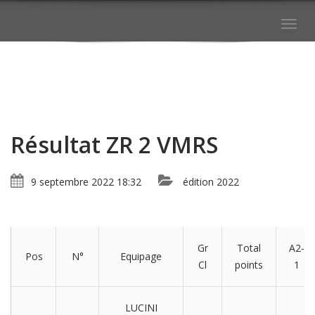
Togg
navig
Résultat ZR 2 VMRS
9 septembre 2022 18:32
édition 2022
Gr
Total
A2-
Pos
N°
Equipage
Cl
points
1
LUCINI