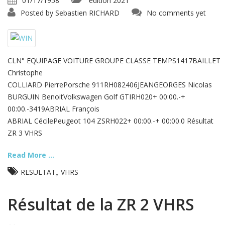
01/17/1958
édition 2021
Posted by
Sebastien RICHARD
No comments yet
CLN° EQUIPAGE VOITURE GROUPE CLASSE TEMPS1417BAILLET
Christophe
COLLIARD PierrePorsche 911RH082406JEANGEORGES Nicolas
BURGUIN BenoitVolkswagen Golf GTIRH020+ 00:00.-+
00:00.-3419ABRIAL François
ABRIAL CécilePeugeot 104 ZSRH022+ 00:00.-+ 00:00.0 Résultat
ZR 3 VHRS
Read More ...
,
RESULTAT
VHRS
Résultat de la ZR 2 VHRS