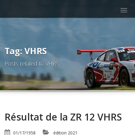
Togg
navig
Tag: VHRS
Posts related to VHRS
Résultat de la ZR 12 VHRS
01/17/1958
édition 2021