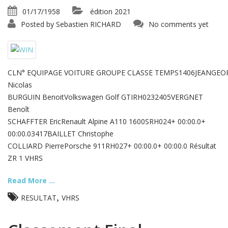
01/17/1958
édition 2021
Posted by
Sebastien RICHARD
No comments yet
CLN° EQUIPAGE VOITURE GROUPE CLASSE TEMPS1406JEANGEO
Nicolas
BURGUIN BenoitVolkswagen Golf GTIRH0232405VERGNET
Benoît
SCHAFFTER EricRenault Alpine A110 1600SRH024+ 00:00.0+
00:00.03417BAILLET Christophe
COLLIARD PierrePorsche 911RH027+ 00:00.0+ 00:00.0 Résultat
ZR 1 VHRS
Read More ...
,
RESULTAT
VHRS