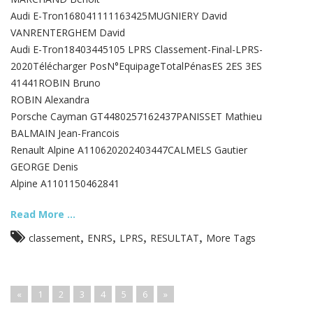
Audi E-Tron168041111163425MUGNIERY David
VANRENTERGHEM David
Audi E-Tron18403445105 LPRS Classement-Final-LPRS-
2020Télécharger PosN°EquipageTotalPénasES 2ES 3ES
41441ROBIN Bruno
ROBIN Alexandra
Porsche Cayman GT4480257162437PANISSET Mathieu
BALMAIN Jean-Francois
Renault Alpine A110620202403447CALMELS Gautier
GEORGE Denis
Alpine A1101150462841
Read More ...
,
,
,
,
classement
ENRS
LPRS
RESULTAT
More Tags
«
1
2
3
4
5
6
»