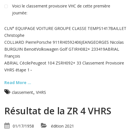
Voici le classement provisoire VHC de cette première
journée:
CLN° EQUIPAGE VOITURE GROUPE CLASSE TEMPS1417BAILLET
Christophe
COLLIARD PierrePorsche 911RH0592406JEANGEORGES Nicolas
BURGUIN BenoitVolkswagen Golf GTIRH082+ 233419ABRIAL
François
ABRIAL CécilePeugeot 104 ZSRH092+ 33 Classement Provisoire
VHRS étape 1
Read More ...
,
classement
VHRS
Résultat de la ZR 4 VHRS
01/17/1958
édition 2021