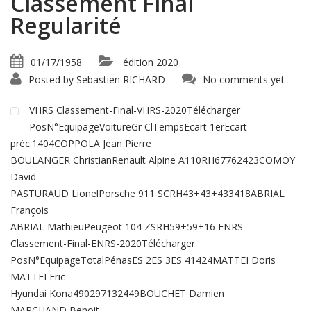
Classement Final
Regularité
01/17/1958
édition 2020
Posted by
Sebastien RICHARD
No comments yet
VHRS Classement-Final-VHRS-2020Télécharger
PosN°EquipageVoitureGr ClTempsEcart 1erEcart
préc.1404COPPOLA Jean Pierre
BOULANGER ChristianRenault Alpine A110RH67762423COMOY
David
PASTURAUD LionelPorsche 911 SCRH43+43+433418ABRIAL
François
ABRIAL MathieuPeugeot 104 ZSRH59+59+16 ENRS
Classement-Final-ENRS-2020Télécharger
PosN°EquipageTotalPénasES 2ES 3ES 41424MATTEI Doris
MATTEI Eric
Hyundai Kona490297132449BOUCHET Damien
MARCHAND Benoit