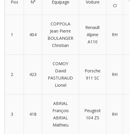
Pos
N°
Equipage
Voiture
Te
Cl
COPPOLA
Renault
Jean Pierre
1
404
Alpine
RH
6
BOULANGER
A110
Christian
COMOY
David
Porsche
2
423
RH
PASTURAUD
911 SC
Lionel
ABRIAL
François
Peugeot
3
418
RH
ABRIAL
104 ZS
Mathieu