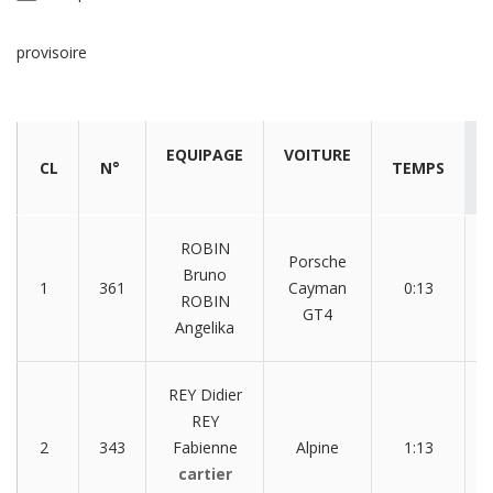
provisoire
EQUIPAGE
VOITURE
CL
N°
TEMPS
ROBIN
Porsche
Bruno
1
361
Cayman
0:13
ROBIN
GT4
Angelika
REY Didier
REY
2
343
Fabienne
Alpine
1:13
0
cartier