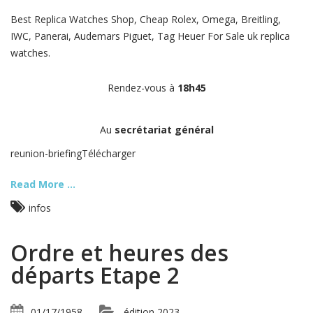
Best Replica Watches Shop, Cheap Rolex, Omega, Breitling,
IWC, Panerai, Audemars Piguet, Tag Heuer For Sale uk replica
watches.
Rendez-vous à
18h45
Au
secrétariat général
reunion-briefingTélécharger
Read More ...
infos
Ordre et heures des
départs Etape 2
01/17/1958
édition 2023