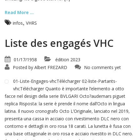
Read More ...
,
infos
VHRS
Liste des engagés VHC
01/17/1958
édition 2023
Posted by
Albert FREZARD
No comments yet
01-Liste-Engages-vhcTélécharger 02-liste-Partants-
vhcTélécharger Quanto è importante l’elemento a otto
facce nel design della serie BVLGARI Octo?audemars piguet
replica Risposta: la serie è prende il nome dall’Octo in lingua
latina. Il nuovo cronografo Octo L’Originale, lanciato nel 2019,
presenta una cassa in acciaio con rivestimento DLC nero con
contorno e dettagli in oro rosa 18 carati. La lunetta è fusa con
una base ottagonale in oro rosa e acciaio rivestito in DLC nero.