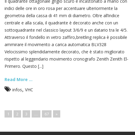
Il quadrante ottagonale grigio scuro è incastonato a mano con
indici delle ore in oro rosa per accentuare ulteriormente la
geometria della cassa di 41 mm di diametro. Oltre all’indice
centrale e alla scala, il quadrante è decorato anche con un
sottoquadrante nel classico layout 3/6/9 e un datario tra le 4/5.
Attraverso il fondello in vetro zaffiro,breitling replica è possibile
ammirare il movimento a carica automatica BLV328
Velocissimo splendidamente decorato, che è stato migliorato
rispetto al leggendario movimento cronografo Zenith Zenith El-
Primero. Questo [...]
Read More ...
,
infos
VHC
1
2
3
…
67
»