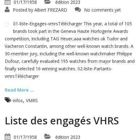
01/17/1958
édition 2023
Posted by
Albert FREZARD
No comments yet
01-liste-Engages-vmrsTélécharger This year, a total of 105
brands took part in the Geneva Haute Horlogerie Awards
competition, including TAG Heuer,aaa watches uk Tudor and
Vacheron Constantin, among other well-known watch brands. A
30-member jury, including the well-known watchmaker Philippe
Dufour, carefully evaluated 195 watches from major brands and
finally selected 16 winning watches. 02-liste-Partants-
vmrsTélécharger
Read More ...
,
infos
VMRS
Liste des engagés VHRS
01/17/1958
édition 2023