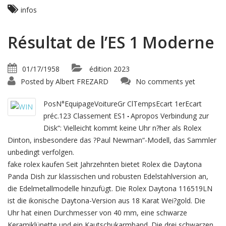
infos
Résultat de l’ES 1 Moderne
01/17/1958
édition 2023
Posted by
Albert FREZARD
No comments yet
PosN°EquipageVoitureGr ClTempsEcart 1erEcart
préc.123 Classement ES1
Apropos Verbindung zur
Disk“: Vielleicht kommt keine Uhr n?her als Rolex
Dinton, insbesondere das ?Paul Newman“-Modell, das Sammler
unbedingt verfolgen.
fake rolex kaufen Seit Jahrzehnten bietet Rolex die Daytona
Panda Dish zur klassischen und robusten Edelstahlversion an,
die Edelmetallmodelle hinzufügt. Die Rolex Daytona 116519LN
ist die ikonische Daytona-Version aus 18 Karat Wei?gold. Die
Uhr hat einen Durchmesser von 40 mm, eine schwarze
Keramiklünette und ein Kautschukarmband. Die drei schwarzen