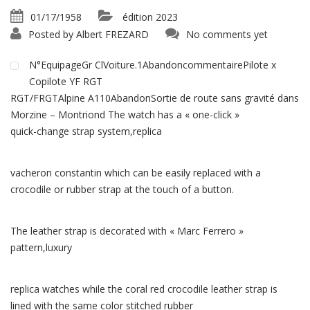
01/17/1958
édition 2023
Posted by
Albert FREZARD
No comments yet
N°EquipageGr ClVoiture.1AbandoncommentairePilote x
Copilote YF RGT
RGT/FRGTAlpine A110AbandonSortie de route sans gravité dans
Morzine – Montriond The watch has a « one-click »
quick-change strap system,replica
vacheron constantin which can be easily replaced with a
crocodile or rubber strap at the touch of a button.
The leather strap is decorated with « Marc Ferrero »
pattern,luxury
replica watches while the coral red crocodile leather strap is
lined with the same color stitched rubber