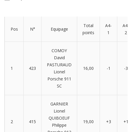
Total
A4-
A4-
Pos
N°
Equipage
points
1
2
COMOY
David
PASTURAUD
1
423
16,00
-1
-3
Lionel
Porsche 911
SC
GARNIER
Lionel
QUIBOEUF
2
415
19,00
+3
+1
Philippe