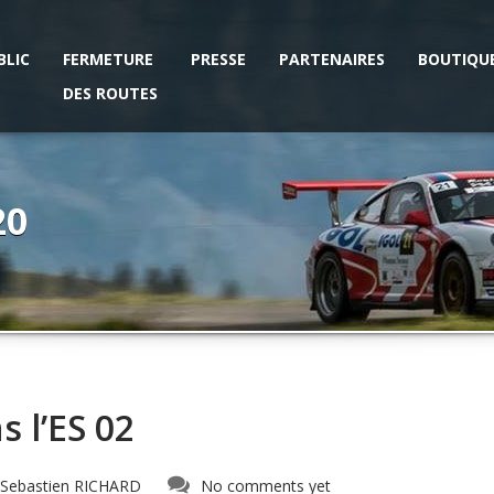
BLIC
FERMETURE
PRESSE
PARTENAIRES
BOUTIQU
DES ROUTES
20
 l’ES 02
Sebastien RICHARD
No comments yet