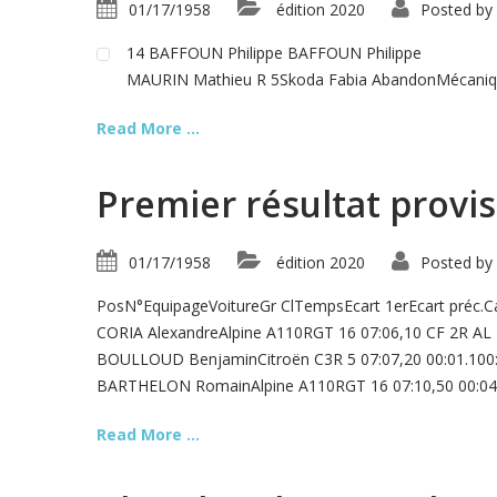
01/17/1958
édition 2020
Posted by
14 BAFFOUN Philippe BAFFOUN Philippe
MAURIN Mathieu R 5Skoda Fabia AbandonMécaniqu
Read More ...
Premier résultat proviso
01/17/1958
édition 2020
Posted by
PosN°EquipageVoitureGr ClTempsEcart 1erEcart préc
CORIA AlexandreAlpine A110RGT 16 07:06,10 CF 2R A
BOULLOUD BenjaminCitroën C3R 5 07:07,20 00:01.100
BARTHELON RomainAlpine A110RGT 16 07:10,50 00:04
Read More ...