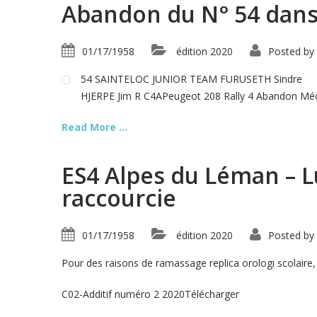
Abandon du N° 54 dans 
01/17/1958
édition 2020
Posted by
54 SAINTELOC JUNIOR TEAM FURUSETH Sindre
HJERPE Jim R C4APeugeot 208 Rally 4 Abandon Méc
Read More ...
ES4 Alpes du Léman – L
raccourcie
01/17/1958
édition 2020
Posted by
Pour des raisons de ramassage replica orologi scolaire, 
C02-Additif numéro 2 2020Télécharger