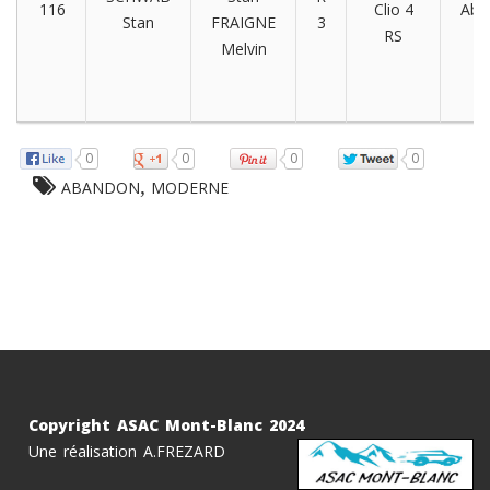
116
Clio 4
Aba
Stan
FRAIGNE
3
RS
Melvin
0
0
0
0
,
ABANDON
MODERNE
Copyright ASAC Mont-Blanc 2024
Une réalisation A.FREZARD