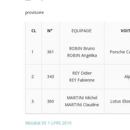
provisoire
CL
N°
EQUIPAGE
VOI
ROBIN Bruno
1
361
Porsche 
ROBIN Angelika
REY Didier
2
343
Al
REY Fabienne
MARTINI Michel
3
360
Lotus Elis
MARTINI Claudine
Résultat ES 1 LPRS 2019