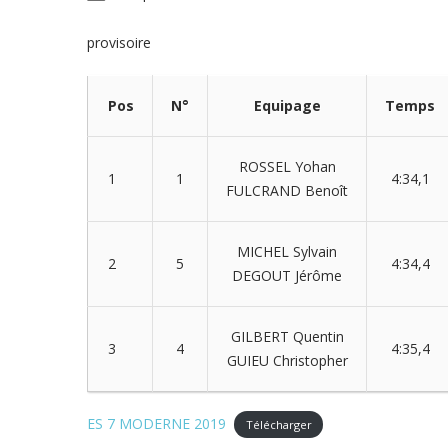
provisoire
Pos
N°
Equipage
Temps
ROSSEL Yohan
1
1
4:34,1
FULCRAND Benoît
MICHEL Sylvain
2
5
4:34,4
DEGOUT Jérôme
GILBERT Quentin
3
4
4:35,4
GUIEU Christopher
ES 7 MODERNE 2019
Télécharger