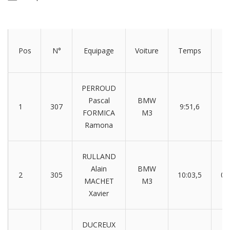
E
Pos
N°
Equipage
Voiture
Temps
PERROUD
Pascal
BMW
1
307
9:51,6
FORMICA
M3
Ramona
RULLAND
Alain
BMW
2
305
10:03,5
00
MACHET
M3
Xavier
DUCREUX