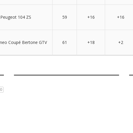
Peugeot 104 ZS
59
+16
+16
meo Coupé Bertone GTV
61
+18
+2
0