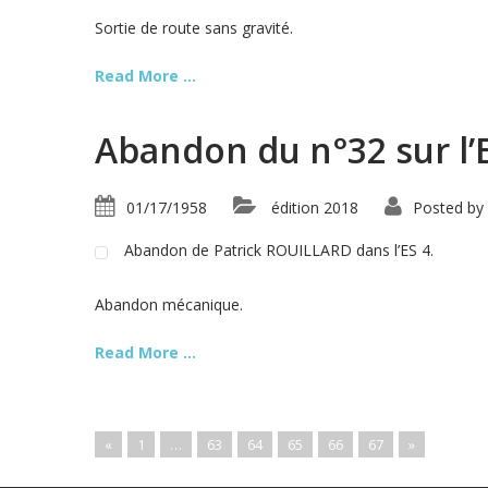
Sortie de route sans gravité.
Read More ...
Abandon du n°32 sur l’
01/17/1958
édition 2018
Posted by
Abandon de Patrick ROUILLARD dans l’ES 4.
Abandon mécanique.
Read More ...
«
1
…
63
64
65
66
67
»