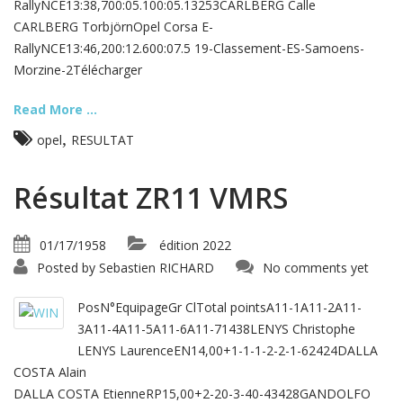
RallyNCE13:38,700:05.100:05.13253CARLBERG Calle
CARLBERG TorbjörnOpel Corsa E-
RallyNCE13:46,200:12.600:07.5 19-Classement-ES-Samoens-
Morzine-2Télécharger
Read More ...
,
opel
RESULTAT
Résultat ZR11 VMRS
01/17/1958
édition 2022
Posted by
Sebastien RICHARD
No comments yet
PosN°EquipageGr ClTotal pointsA11-1A11-2A11-
3A11-4A11-5A11-6A11-71438LENYS Christophe
LENYS LaurenceEN14,00+1-1-1-2-2-1-62424DALLA
COSTA Alain
DALLA COSTA EtienneRP15,00+2-20-3-40-43428GANDOLFO