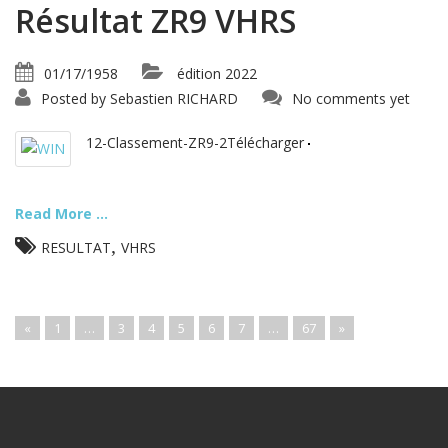
Résultat ZR9 VHRS
01/17/1958
édition 2022
Posted by
Sebastien RICHARD
No comments yet
12-Classement-ZR9-2Télécharger
Read More ...
,
RESULTAT
VHRS
«
1
…
3
4
5
6
7
…
67
»