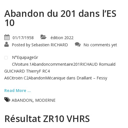
Abandon du 201 dans l’ES
10
01/17/1958
édition 2022
Posted by
Sebastien RICHARD
No comments yet
N°EquipageGr
ClVoiture.1Abandoncommentaire201RICHAUD Romuald
GUICHARD ThierryF RC4
A6Citroën C2AbandonMécanique dans Draillant – Fessy
Read More ...
,
ABANDON
MODERNE
Résultat ZR10 VHRS