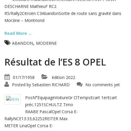
DESCHARNE MathieuF RC2
R5/Rally2Citroën C3AbandonSortie de route sans gravité dans
Morzine – Montriond
Read More ...
,
ABANDON
MODERNE
Résultat de l’ES 8 OPEL
01/17/1958
édition 2022
Posted by
Sebastien RICHARD
No comments yet
PosN°EquipageVoitureGr ClTempsEcart 1erEcart
préc.1251SCHULTZ Timo
RAABE PascalOpel Corsa E-
RallyNCE13:33,62252REITER Max
METER LinaOpel Corsa E-