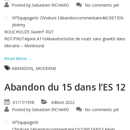
Posted by
Sebastien RICHARD
No comments yet
N°EquipageGr ClVoiture.1Abandoncommentaire46CRETIEN
Jérémy
ROUCHOUZE XavierF RGT
RGT/FRGTAlpine A110AbandonSortie de route sans gravité dans
Morzine – Montriond
Read More ...
,
ABANDON
MODERNE
Abandon du 15 dans l’ES 12
01/17/1958
édition 2022
Posted by
Sebastien RICHARD
No comments yet
N°EquipageGr
ClVoiture.1Abandoncommentaire15CONSTANTY Kévin