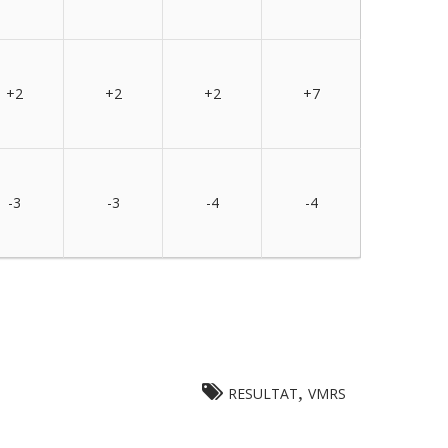
+2
+2
+2
+7
-3
-3
-4
-4
,
RESULTAT
VMRS