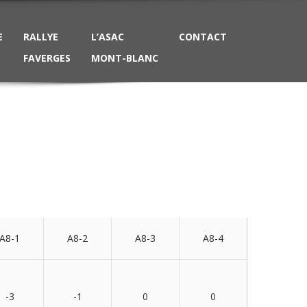
E
RALLYE
L’ASAC
CONTACT
FAVERGES
MONT-BLANC
A8-1
A8-2
A8-3
A8-4
-3
-1
0
0