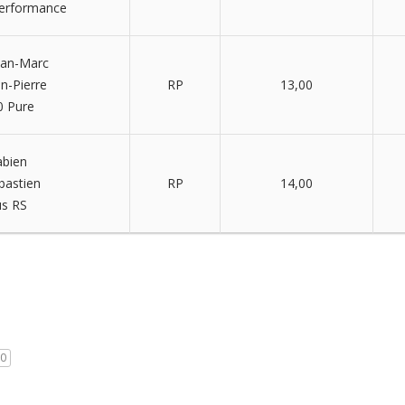
Performance
an-Marc
n-Pierre
RP
13,00
0 Pure
abien
bastien
RP
14,00
us RS
0