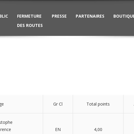
BLIC
FERMETURE
PRESSE
PARTENAIRES
BOUTIQU
DES ROUTES
ge
Gr Cl
Total points
stophe
rence
EN
4,00