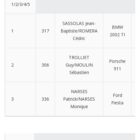
1/2/3/4/5
SASSOLAS Jean-
BMW
1
317
Baptiste/ROMERA
2002 TI
Cédric
TROLLIET
Porsche
4
2
306
Guy/MOULIN
911
Sébastien
NARSES
Ford
3
336
Patrick/NARSES
Fiesta
Monique