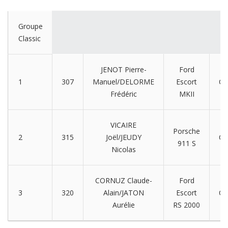
Groupe
Classic
JENOT Pierre-
Ford
1
307
Manuel/DELORME
Escort
CL
Frédéric
MKII
VICAIRE
Porsche
2
315
Joël/JEUDY
CL
911 S
Nicolas
CORNUZ Claude-
Ford
3
320
Alain/JATON
Escort
CL
Aurélie
RS 2000