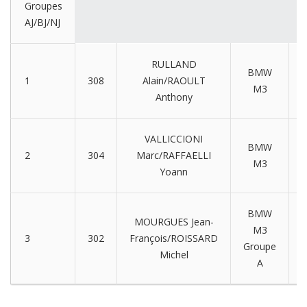
Groupes
AJ/BJ/NJ
RULLAND
BMW
A
1
308
Alain/RAOULT
M3
E
Anthony
VALLICCIONI
BMW
A
2
304
Marc/RAFFAELLI
M3
E
Yoann
BMW
MOURGUES Jean-
M3
A
3
302
François/ROISSARD
Groupe
E
Michel
A