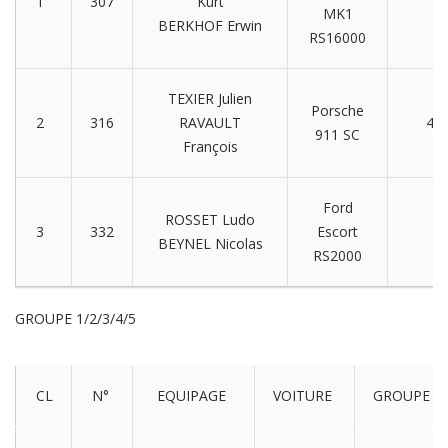
1
307
Kurt
2
MK1
BERKHOF Erwin
RS16000
TEXIER Julien
Porsche
2
316
RAVAULT
4/5
911 SC
François
Ford
ROSSET Ludo
3
332
Escort
2
BEYNEL Nicolas
RS2000
GROUPE 1/2/3/4/5
CL
N°
EQUIPAGE
VOITURE
GROUPE