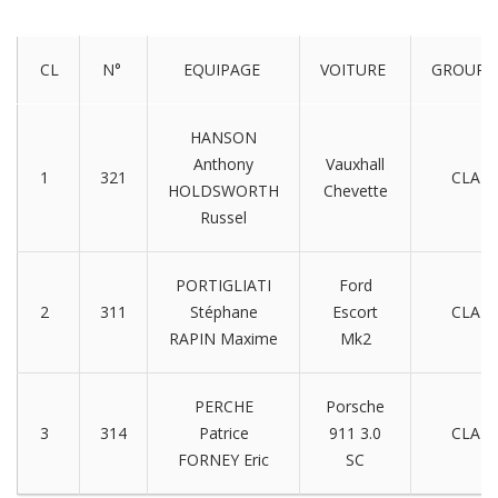
CL
N°
EQUIPAGE
VOITURE
GROUP
HANSON
Anthony
Vauxhall
1
321
CLA
HOLDSWORTH
Chevette
Russel
PORTIGLIATI
Ford
2
311
Stéphane
Escort
CLA
RAPIN Maxime
Mk2
PERCHE
Porsche
3
314
Patrice
911 3.0
CLA
FORNEY Eric
SC