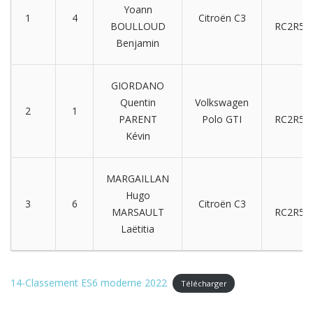
Yoann
F
1
4
Citroën C3
BOULLOUD
RC2R5/R
Benjamin
GIORDANO
Quentin
Volkswagen
F
2
1
PARENT
Polo GTI
RC2R5/R
Kévin
MARGAILLAN
Hugo
F
3
6
Citroën C3
MARSAULT
RC2R5/R
Laëtitia
14-Classement ES6 moderne 2022
Télécharger