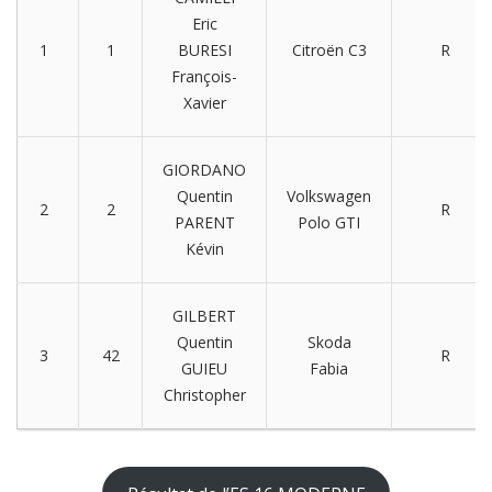
Eric
1
1
BURESI
Citroën C3
R
François-
Xavier
GIORDANO
Quentin
Volkswagen
2
2
R
PARENT
Polo GTI
Kévin
GILBERT
Quentin
Skoda
3
42
R
GUIEU
Fabia
Christopher