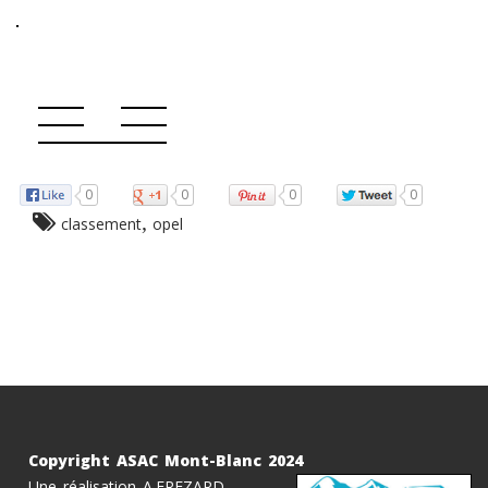
The best quality
replica watches australia
online, welcome to buy.
0
0
0
0
Exactly like the genuine watch.
,
classement
opel
Copyright ASAC Mont-Blanc 2024
Une réalisation A.FREZARD