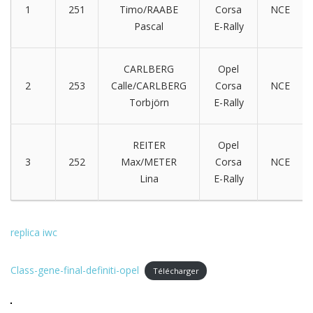
1
251
Timo/RAABE
Corsa
NCE
Pascal
E-Rally
CARLBERG
Opel
2
253
Calle/CARLBERG
Corsa
NCE
Torbjörn
E-Rally
REITER
Opel
3
252
Max/METER
Corsa
NCE
Lina
E-Rally
replica iwc
Class-gene-final-definiti-opel
Télécharger