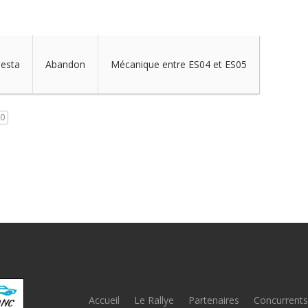
iesta
Abandon
Mécanique entre ES04 et ES05
0
Accueil
Le Rallye
Partenaires
Concurrents