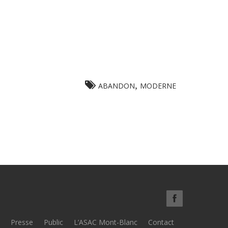
,
ABANDON
MODERNE
Presse
Public
L’ASAC Mont-Blanc
Contact