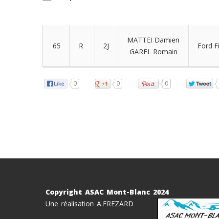
MATTEI Damien
65
R
2J
Ford F
GAREL Romain
0
0
0
Copyright ASAC Mont-Blanc 2024
Une réalisation A.FREZARD