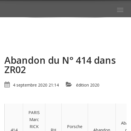
Togg
navig
Abandon du N° 414 dans
ZR02
4 septembre 2020 21:14
édition 2020
PARIS
Marc
Aban
RICK
Porsche
414
RH
Abandon
da