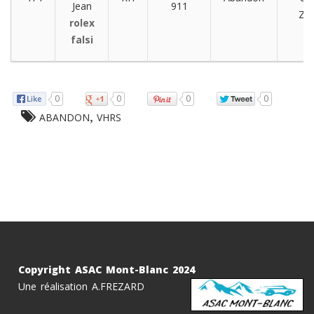
Jean
911
ZR
rolex
falsi
0
0
0
0
,
ABANDON
VHRS
Copyright ASAC Mont-Blanc 2024
Une réalisation A.FREZARD