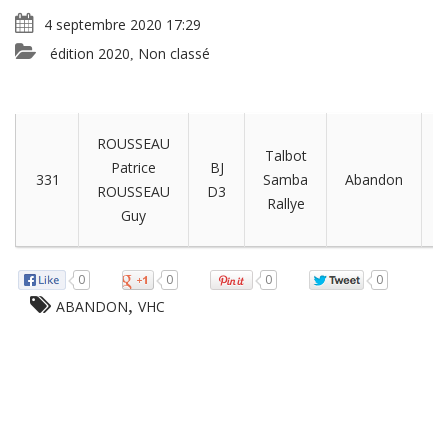
4 septembre 2020 17:29
édition 2020
Non classé
,
ROUSSEAU
Talbot
M
Patrice
BJ
331
Samba
Abandon
e
ROUSSEAU
D3
Rallye
Guy
0
0
0
0
,
ABANDON
VHC