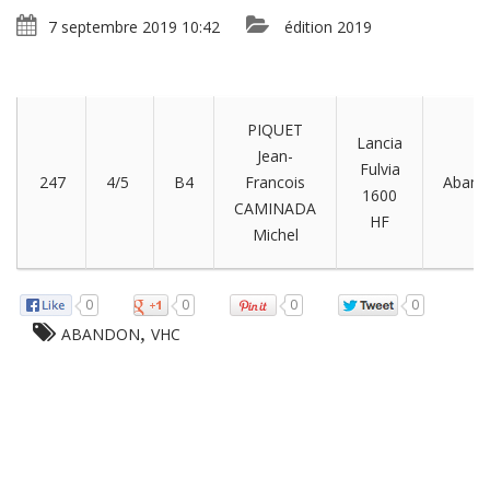
7 septembre 2019 10:42
édition 2019
PIQUET
Lancia
Jean-
Fulvia
247
4/5
B4
Francois
Aband
1600
CAMINADA
HF
Michel
0
0
0
0
,
ABANDON
VHC