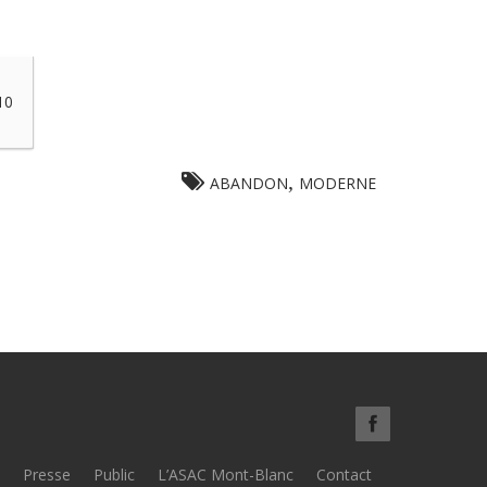
10
,
ABANDON
MODERNE
Presse
Public
L’ASAC Mont-Blanc
Contact