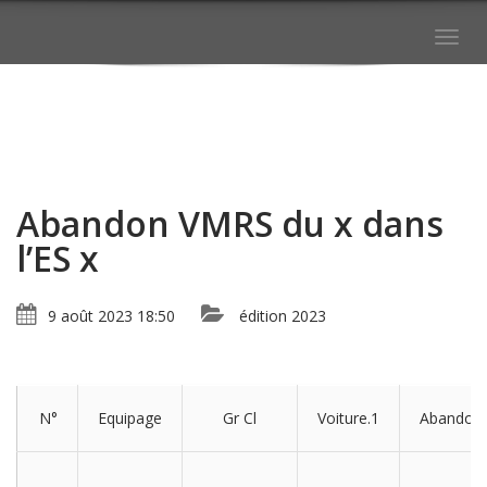
Togg
navig
Abandon VMRS du x dans
l’ES x
9 août 2023 18:50
édition 2023
N°
Equipage
Gr Cl
Voiture.1
Abandon