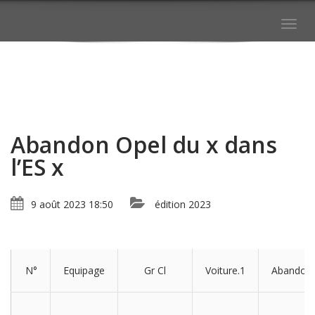
Togg
navig
Abandon Opel du x dans
l’ES x
9 août 2023 18:50
édition 2023
N°
Equipage
Gr Cl
Voiture.1
Abandon