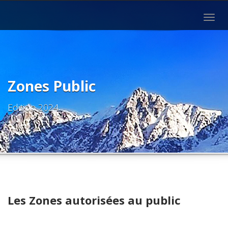
Togg
navig
Zones Public
Edition 2024
Les Zones autorisées au public