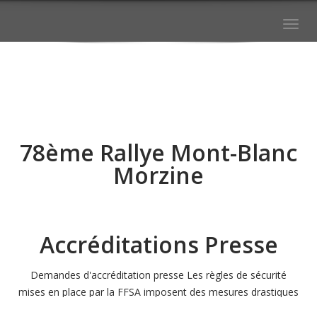
Togg
navig
78ème Rallye Mont-Blanc
Morzine
FORMULE V I P PRÉMIUM à partir de 150€
Accréditations Presse
Demandes d'accréditation presse Les règles de sécurité
mises en place par la FFSA imposent des mesures drastiques
Téléchargez un des liens ci-dessous
concernant les conditions d'accréditation MEDIA. Seules les