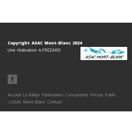
personnes titulaires d’une CARTE DE PRESSE
PROFESSIONNELLE ou d’un LAISSEZ-PASSER MEDIA FFSA
auront la possibilité d’être accréditées, avec la remise d'un
badge et d'une chasuble. Merci de bien vouloir télécharger et
[...]
Copyright ASAC Mont-Blanc 2024
Une réalisation A.FREZARD
FORMULE VIP VENDREDI 4 SEPTEMBRE 2026 Midi
FORMULE VIP
VENDREDI 4 SEPTEMBRE 2026 Midi et Soir
Accueil
Le Rallye
Partenaires
Concurrents
Presse
Public
L’ASAC Mont-Blanc
Contact