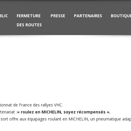
BLIC
FERMETURE
PRESSE
PARTENAIRES
BOUTIQU
DES ROUTES
onnat de France des rallyes VHC.
tenariat :
« roulez en MICHELIN, soyez récompensés ».
rt offre aux équipages roulant en MICHELIN, un pneumatique adapté à