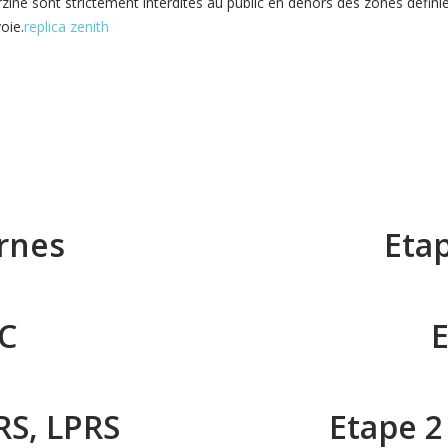
 sont strictement interdites au public en dehors des zones définies 
oie.
replica zenith
rnes
Eta
HC
E
RS, LPRS
Etape 2