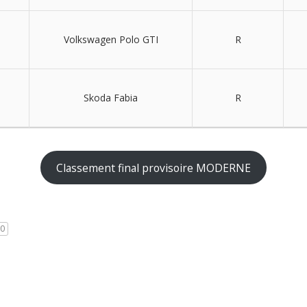
Volkswagen Polo GTI
R
Skoda Fabia
R
Classement final provisoire MODERNE
0