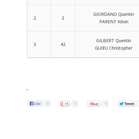
GIORDANO Quentin
2
2
PARENT Kévin
GILBERT Quentin
3
42
GUIEU Christopher
0
0
0