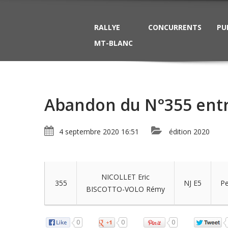
RALLYE
CONCURRENTS
PU
MT-BLANC
Abandon du N°355 entre
4 septembre 2020 16:51
édition 2020
NICOLLET Eric
355
NJ E5
Pe
BISCOTTO-VOLO Rémy
0
0
0