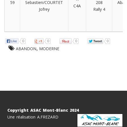
59
Sebastien/COURTET
208
Aban
C4A
Jofrey
Rally 4
0
0
0
0
,
ABANDON
MODERNE
Copyright ASAC Mont-Blanc 2024
Une réalisation A.FREZARD