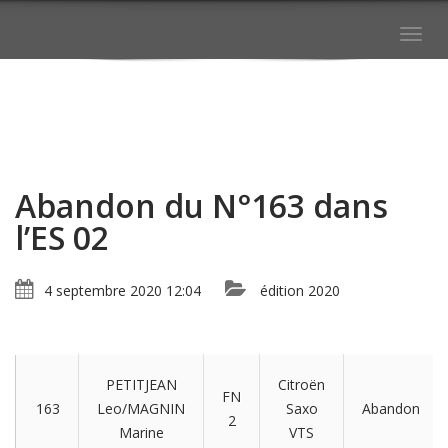
Togg
navig
Abandon du N°163 dans
l’ES 02
4 septembre 2020 12:04
édition 2020
PETITJEAN
Citroën
FN
163
Leo/MAGNIN
Saxo
Abandon
2
Marine
VTS