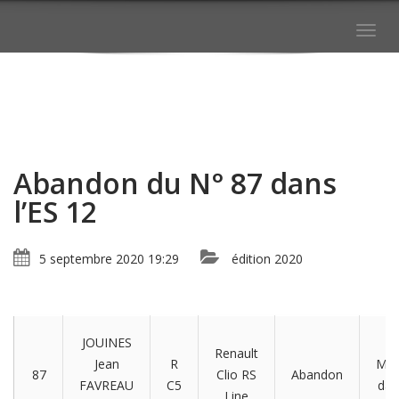
Togg
navig
Abandon du N° 87 dans
l’ES 12
5 septembre 2020 19:29
édition 2020
JOUINES
Renault
Jean
R
Méc
87
Clio RS
Abandon
FAVREAU
C5
dan
Line