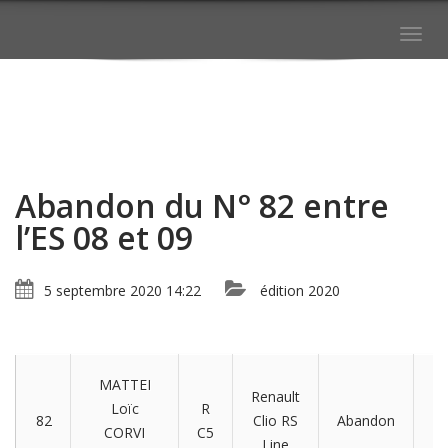
Togg
navig
Abandon du N° 82 entre
l’ES 08 et 09
5 septembre 2020 14:22
édition 2020
MATTEI
Renault
Mé
Loïc
R
82
Clio RS
Abandon
en
CORVI
C5
Line