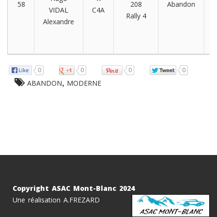
58
208
Abandon
VIDAL
C4A
Rally 4
g
Alexandre
0
0
0
0
,
ABANDON
MODERNE
Copyright ASAC Mont-Blanc 2024
Une réalisation A.FREZARD