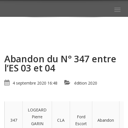
Togg
navig
Abandon du N° 347 entre
l’ES 03 et 04
4 septembre 2020 16:48
édition 2020
LOGEARD
M
Pierre
Ford
347
CLA
Abandon
e
GARIN
Escort