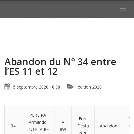
Togg
navig
Abandon du N° 34 entre
l’ES 11 et 12
5 septembre 2020 18:38
édition 2020
PEREIRA
Ford
Mé
Armando
A
34
Fiesta
Abandon
en
TUTELAIRE
8W
WRC
e