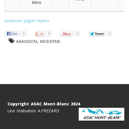
Rémi
audemars piguet replica
0
0
0
0
,
ABANDON
MODERNE
Copyright ASAC Mont-Blanc 2024
Une réalisation A.FREZARD