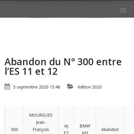
Togg
navig
Abandon du N° 300 entre
l’ES 11 et 12
5 septembre 2020 15:48
édition 2020
MOURGUES
Jean-
M
AJ
BMW
300
François
Abandon
e
E7
M3