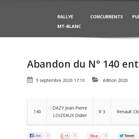
RALLYE
CONCURRENTS
PU
MT-BLANC
Abandon du N° 140 entre
5 septembre 2020 17:10
édition 2020
DAZY Jean-Pierre
140
R 3
Renault Cli
LOIZEAUX Didier
0
0
0