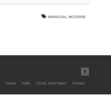
,
ABANDON
MODERNE
Presse
Public
L’ASAC Mont-Blanc
Contact