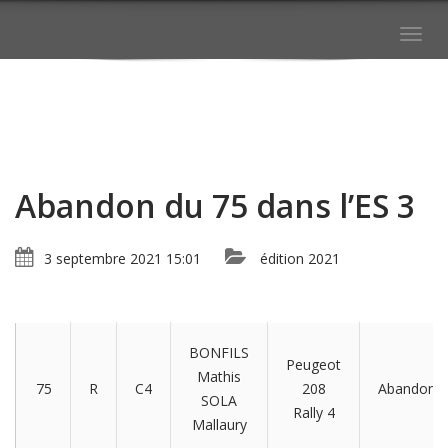
Togg
navig
Abandon du 75 dans l’ES 3
3 septembre 2021 15:01
édition 2021
BONFILS
Peugeot
Mathis
75
R
C4
208
Abandon
SOLA
Rally 4
Mallaury