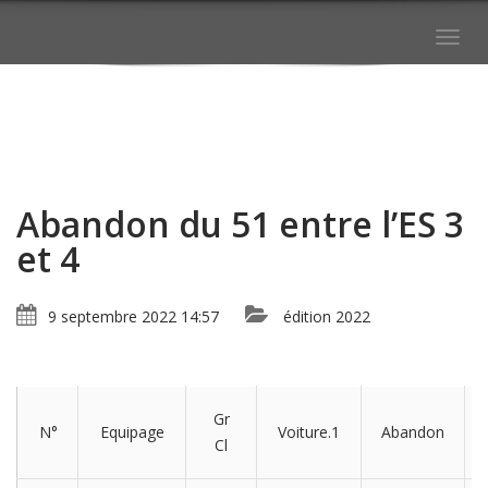
Togg
navig
Abandon du 51 entre l’ES 3
et 4
9 septembre 2022 14:57
édition 2022
Gr
N°
Equipage
Voiture.1
Abandon
Cl