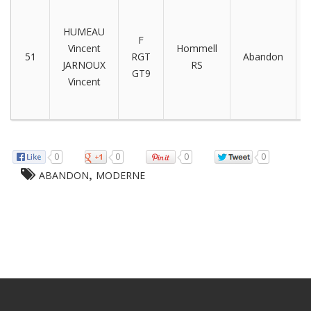
HUMEAU
F
Vincent
Hommell
51
RGT
Abandon
JARNOUX
RS
GT9
Vincent
0
0
0
0
,
ABANDON
MODERNE