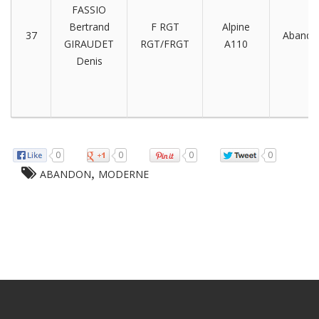
FASSIO
Bertrand
F RGT
Alpine
37
Abando
GIRAUDET
RGT/FRGT
A110
Denis
0
0
0
0
,
ABANDON
MODERNE